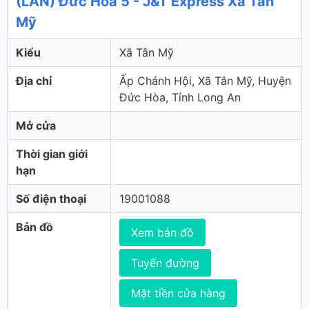
(LAN) Đức Hòa 5 - J&T Express Xã Tân
Mỹ
Kiểu
Xã Tân Mỹ
Địa chỉ
Ấp Chánh Hội, Xã Tân Mỹ, Huyện
Đức Hòa, Tỉnh Long An
Mở cửa
Thời gian giới
hạn
Số điện thoại
19001088
Bản đồ
Xem bản đồ
Tuyến đường
Mặt tiền cửa hàng