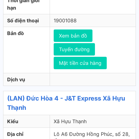
Thời gian giới
hạn
Số điện thoại
19001088
Bản đồ
Xem bản đồ
Tuyến đường
Mặt tiền cửa hàng
Dịch vụ
(LAN) Đức Hòa 4 - J&T Express Xã Hựu
Thạnh
Kiểu
Xã Hựu Thạnh
Địa chỉ
Lô A6 Đường Hồng Phúc, số 28,