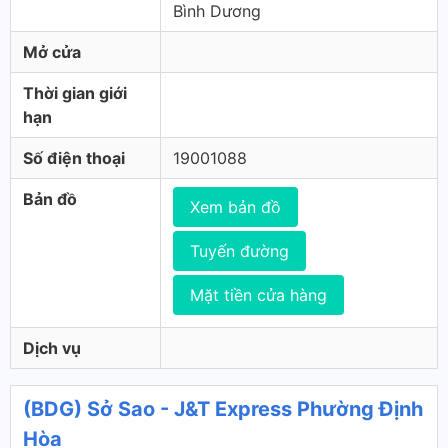
Bình Dương
Mở cửa
Thời gian giới
hạn
Số điện thoại
19001088
Bản đồ
Xem bản đồ
Tuyến đường
Mặt tiền cửa hàng
Dịch vụ
(BDG) Sở Sao - J&T Express Phường Định
Hòa