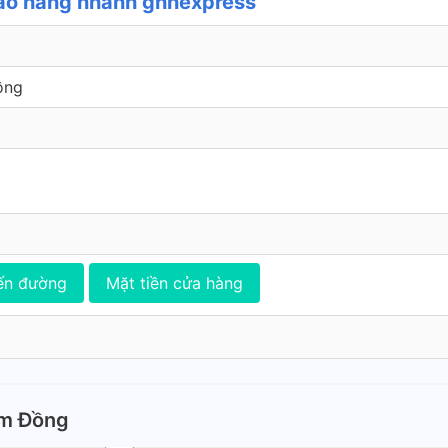
ao hàng nhanh ghnexpress
ồng
ến đường
Mặt tiền cửa hàng
âm Đồng