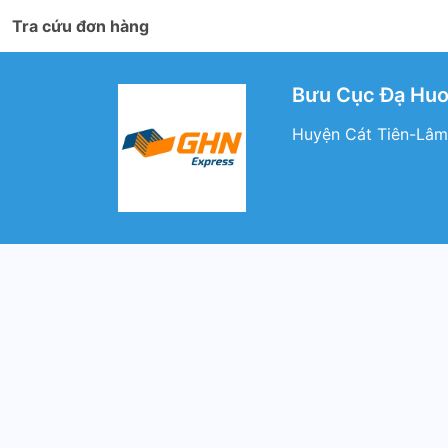
Tra cứu đơn hàng
Bưu Cục Đạ Huo
Huyện Cát Tiên-Lâm