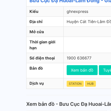
Bưu Cục Đạ Huoai-Lâm Đồng - Gi
Kiểu
ghnexpress
Địa chỉ
Huyện Cát Tiên-Lâm Đ
Mở cửa
Thời gian giới
hạn
Số điện thoại
1900 636677
Bản đồ
Xem bản đồ
Tuy
Dịch vụ
STATION
HUB
Xem bản đồ - Bưu Cục Đạ Huoai-L