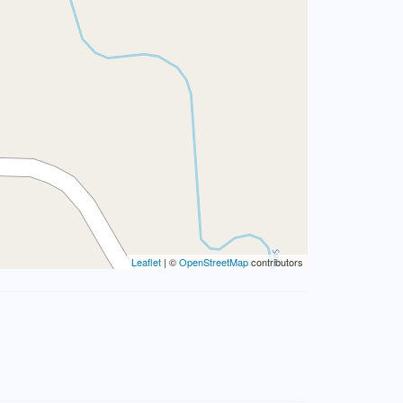
Leaflet
| ©
OpenStreetMap
contributors