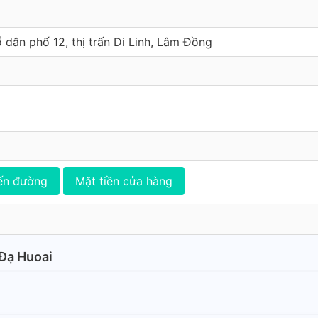
 dân phố 12, thị trấn Di Linh, Lâm Đồng
ến đường
Mặt tiền cửa hàng
 Đạ Huoai