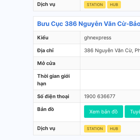
Dịch vụ
STATION
HUB
Bưu Cục 386 Nguyễn Văn Cừ-Bảo
Kiểu
ghnexpress
Địa chỉ
386 Nguyễn Văn Cừ, Ph
Mở cửa
Thời gian giới
hạn
Số điện thoại
1900 636677
Bản đồ
Xem bản đồ
Tuy
Dịch vụ
STATION
HUB