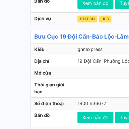
Bản đồ
Xem bản đồ
Tuy
Dịch vụ
STATION
HUB
Bưu Cục 19 Đội Cấn-Bảo Lộc-Lâm
Kiểu
ghnexpress
Địa chỉ
19 Đội Cấn, Phường Lộ
Mở cửa
Thời gian giới
hạn
Số điện thoại
1900 636677
Bản đồ
Xem bản đồ
Tuy