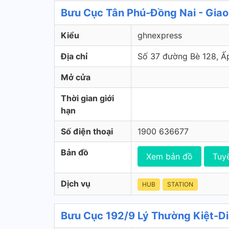
Bưu Cục Tân Phú-Đồng Nai - Gia
Kiểu
ghnexpress
Địa chỉ
Số 37 đường Bè 128, Ấp 
Mở cửa
Thời gian giới
hạn
Số điện thoại
1900 636677
Bản đồ
Xem bản đồ
Tuy
Dịch vụ
HUB
STATION
Bưu Cục 192/9 Lý Thường Kiệt-Di