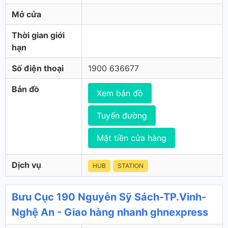
Mở cửa
Thời gian giới
hạn
Số điện thoại
1900 636677
Bản đồ
Xem bản đồ
Tuyến đường
Mặt tiền cửa hàng
Dịch vụ
HUB
STATION
Bưu Cục 190 Nguyễn Sỹ Sách-TP.Vinh-
Nghệ An - Giao hàng nhanh ghnexpress