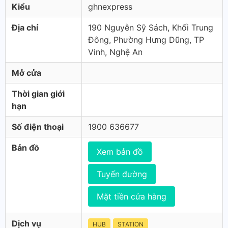
Kiểu
ghnexpress
Địa chỉ
190 Nguyễn Sỹ Sách, Khối Trung
Đông, Phường Hưng Dũng, TP
Vinh, Nghệ An
Mở cửa
Thời gian giới
hạn
Số điện thoại
1900 636677
Bản đồ
Xem bản đồ
Tuyến đường
Mặt tiền cửa hàng
Dịch vụ
HUB
STATION