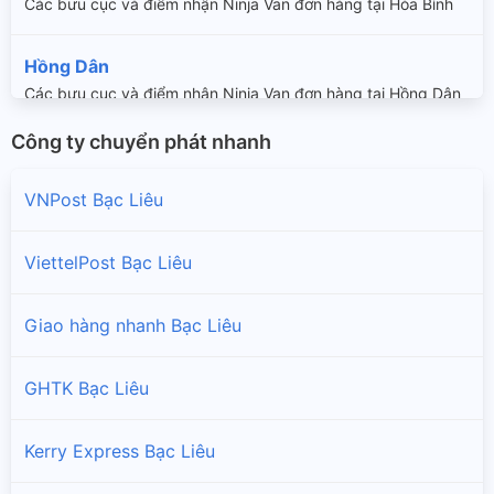
Các bưu cục và điểm nhận Ninja Van đơn hàng tại Hòa Bình
Hồng Dân
Các bưu cục và điểm nhận Ninja Van đơn hàng tại Hồng Dân
Công ty chuyển phát nhanh
Phước Long
Các bưu cục và điểm nhận Ninja Van đơn hàng tại Phước
VNPost Bạc Liêu
Long
ViettelPost Bạc Liêu
Vĩnh Lợi
Các bưu cục và điểm nhận Ninja Van đơn hàng tại Vĩnh Lợi
Giao hàng nhanh Bạc Liêu
Đông Hải
GHTK Bạc Liêu
Các bưu cục và điểm nhận Ninja Van đơn hàng tại Đông Hải
Kerry Express Bạc Liêu