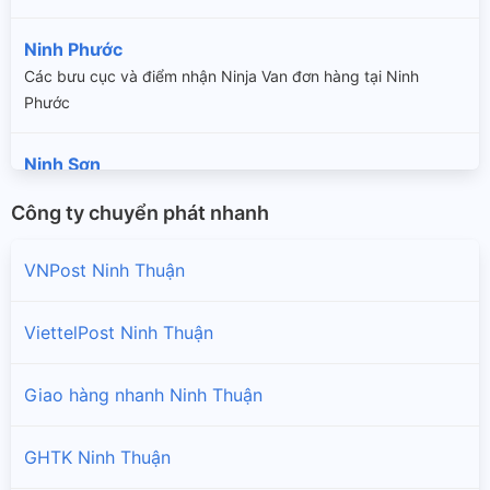
Ninh Phước
Các bưu cục và điểm nhận Ninja Van đơn hàng tại Ninh
Phước
Ninh Sơn
Các bưu cục và điểm nhận Ninja Van đơn hàng tại Ninh Sơn
Công ty chuyển phát nhanh
Phan Rang - Tháp Chàm
VNPost Ninh Thuận
Các bưu cục và điểm nhận Ninja Van đơn hàng tại Phan Rang
- Tháp Chàm
ViettelPost Ninh Thuận
Thuận Bắc
Giao hàng nhanh Ninh Thuận
Các bưu cục và điểm nhận Ninja Van đơn hàng tại Thuận Bắc
Thuận Nam
GHTK Ninh Thuận
Các bưu cục và điểm nhận Ninja Van đơn hàng tại Thuận