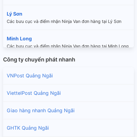
Lý Sơn
Các bưu cục và điểm nhận Ninja Van đơn hàng tại Lý Sơn
Minh Long
Các bưu cục và điểm nhận Ninja Van đơn hàng tại Minh Long
Công ty chuyển phát nhanh
Mộ Đức
Các bưu cục và điểm nhận Ninja Van đơn hàng tại Mộ Đức
VNPost Quảng Ngãi
Nghĩa Hành
ViettelPost Quảng Ngãi
Các bưu cục và điểm nhận Ninja Van đơn hàng tại Nghĩa
Hành
Giao hàng nhanh Quảng Ngãi
Quảng Ngãi
GHTK Quảng Ngãi
Các bưu cục và điểm nhận Ninja Van đơn hàng tại Quảng
Ngãi