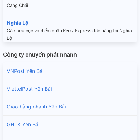
Cang Chải
Nghĩa Lộ
Các bưu cục và điểm nhận Kerry Express đơn hàng tại Nghĩa
Lộ
Công ty chuyển phát nhanh
Trạm Tấu
Các bưu cục và điểm nhận Kerry Express đơn hàng tại Trạm
VNPost Yên Bái
Tấu
Trấn Yên
ViettelPost Yên Bái
Các bưu cục và điểm nhận Kerry Express đơn hàng tại Trấn
Yên
Giao hàng nhanh Yên Bái
Văn Chấn
GHTK Yên Bái
Các bưu cục và điểm nhận Kerry Express đơn hàng tại Văn
Chấn