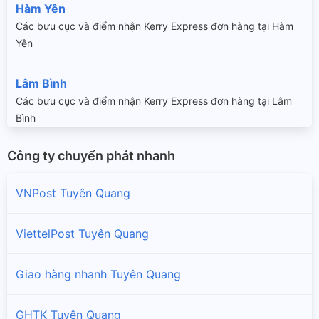
Hàm Yên
Các bưu cục và điểm nhận Kerry Express đơn hàng tại Hàm
Yên
Lâm Bình
Các bưu cục và điểm nhận Kerry Express đơn hàng tại Lâm
Bình
Công ty chuyển phát nhanh
Na Hang
Các bưu cục và điểm nhận Kerry Express đơn hàng tại Na
VNPost Tuyên Quang
Hang
Sơn Dương
ViettelPost Tuyên Quang
Các bưu cục và điểm nhận Kerry Express đơn hàng tại Sơn
Dương
Giao hàng nhanh Tuyên Quang
Tuyên Quang
GHTK Tuyên Quang