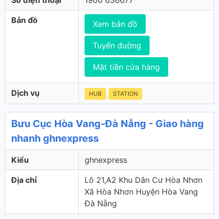
Số điện thoại
1900 636677
Bản đồ
Xem bản đồ
Tuyến đường
Mặt tiền cửa hàng
Dịch vụ
HUB
STATION
Bưu Cục Hòa Vang-Đà Nẵng - Giao hàng
nhanh ghnexpress
Kiểu
ghnexpress
Địa chỉ
Lô 21,A2 Khu Dân Cư Hòa Nhơn
Xã Hòa Nhơn Huyện Hòa Vang
Đà Nẵng