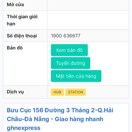
Mở cửa
Thời gian giới
hạn
Số điện thoại
1900 636677
Bản đồ
Xem bản đồ
Tuyến đường
Mặt tiền cửa hàng
Dịch vụ
HUB
STATION
Bưu Cục 156 Đường 3 Tháng 2-Q.Hải
Châu-Đà Nẵng - Giao hàng nhanh
ghnexpress