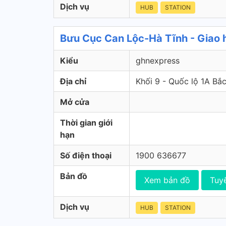
Dịch vụ
HUB
STATION
Bưu Cục Can Lộc-Hà Tĩnh - Giao
Kiểu
ghnexpress
Địa chỉ
Khối 9 - Quốc lộ 1A Bắ
Mở cửa
Thời gian giới
hạn
Số điện thoại
1900 636677
Bản đồ
Xem bản đồ
Tuy
Dịch vụ
HUB
STATION