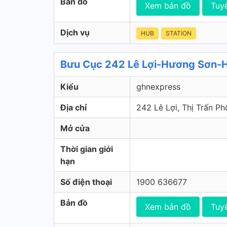
Bản đồ
Xem bản đồ
Tuy
Dịch vụ
HUB
STATION
Bưu Cục 242 Lê Lợi-Hương Sơn-H
Kiểu
ghnexpress
Địa chỉ
242 Lê Lợi, Thị Trấn P
Mở cửa
Thời gian giới
hạn
Số điện thoại
1900 636677
Bản đồ
Xem bản đồ
Tuy