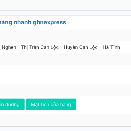
 hàng nhanh ghnexpress
c Nghèn - Thị Trấn Can Lộc - Huyện Can Lộc - Hà Tĩnh
ến đường
Mặt tiền cửa hàng