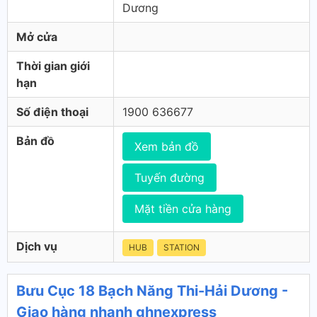
Dương
Mở cửa
Thời gian giới
hạn
Số điện thoại
1900 636677
Bản đồ
Xem bản đồ
Tuyến đường
Mặt tiền cửa hàng
Dịch vụ
HUB
STATION
Bưu Cục 18 Bạch Năng Thi-Hải Dương -
Giao hàng nhanh ghnexpress