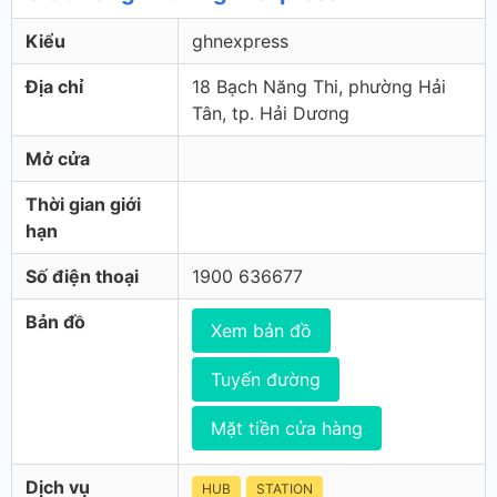
Kiểu
ghnexpress
Địa chỉ
18 Bạch Năng Thi, phường Hải
Tân, tp. Hải Dương
Mở cửa
Thời gian giới
hạn
Số điện thoại
1900 636677
Bản đồ
Xem bản đồ
Tuyến đường
Mặt tiền cửa hàng
Dịch vụ
HUB
STATION