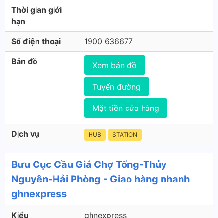
Thời gian giới
hạn
Số điện thoại
1900 636677
Bản đồ
Xem bản đồ
Tuyến đường
Mặt tiền cửa hàng
Dịch vụ
HUB
STATION
Bưu Cục Cầu Giá Chợ Tống-Thủy
Nguyên-Hải Phòng - Giao hàng nhanh
ghnexpress
Kiểu
ghnexpress