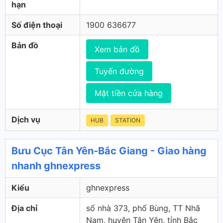
hạn
Số điện thoại
1900 636677
Bản đồ
Xem bản đồ
Tuyến đường
Mặt tiền cửa hàng
Dịch vụ
HUB
STATION
Bưu Cục Tân Yên-Bắc Giang - Giao hàng
nhanh ghnexpress
Kiểu
ghnexpress
Địa chỉ
số nhà 373, phố Bùng, TT Nhã
Nam, huyện Tân Yên, tỉnh Bắc