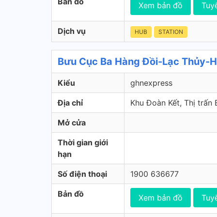
Bản đồ
Xem bản đồ
Tuy
Dịch vụ
HUB
STATION
Bưu Cục Ba Hàng Đồi-Lạc Thủy-H
Kiểu
ghnexpress
Địa chỉ
Khu Đoàn Kết, Thị trấn
Mở cửa
Thời gian giới
hạn
Số điện thoại
1900 636677
Bản đồ
Xem bản đồ
Tuy