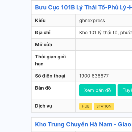
Bưu Cục 101B Lý Thái Tổ-Phủ Lý-
Kiểu
ghnexpress
Địa chỉ
Kho 101 lý thái tổ, phư
Mở cửa
Thời gian giới
hạn
Số điện thoại
1900 636677
Bản đồ
Xem bản đồ
Tuy
Dịch vụ
HUB
STATION
Kho Trung Chuyển Hà Nam - Giao