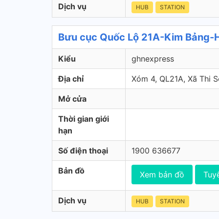
Dịch vụ
HUB
STATION
Bưu cục Quốc Lộ 21A-Kim Bảng-H
Kiểu
ghnexpress
Địa chỉ
Xóm 4, QL21A, Xã Thi 
Mở cửa
Thời gian giới
hạn
Số điện thoại
1900 636677
Bản đồ
Xem bản đồ
Tuy
Dịch vụ
HUB
STATION