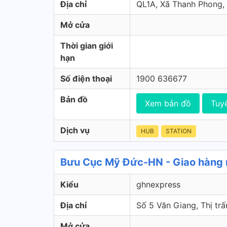
Địa chỉ
QL1A, Xã Thanh Phong,
Mở cửa
Thời gian giới
hạn
Số điện thoại
1900 636677
Bản đồ
Xem bản đồ
Tuy
Dịch vụ
HUB
STATION
Bưu Cục Mỹ Đức-HN - Giao hàng
Kiểu
ghnexpress
Địa chỉ
Số 5 Văn Giang, Thị tr
Mở cửa