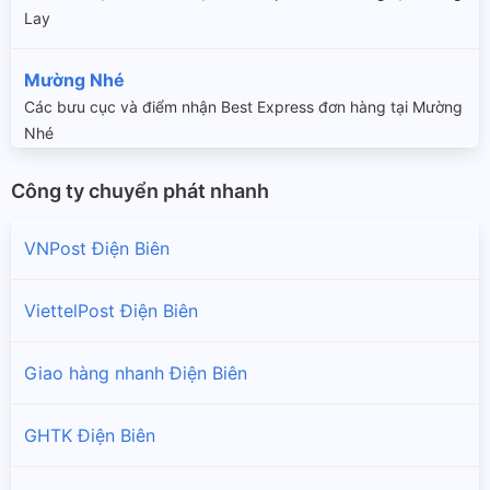
Lay
Mường Nhé
Các bưu cục và điểm nhận Best Express đơn hàng tại Mường
Nhé
Công ty chuyển phát nhanh
Mường Ảng
Các bưu cục và điểm nhận Best Express đơn hàng tại Mường
VNPost Điện Biên
Ảng
Nậm Pồ
ViettelPost Điện Biên
Các bưu cục và điểm nhận Best Express đơn hàng tại Nậm
Pồ
Giao hàng nhanh Điện Biên
Tuần Giáo
GHTK Điện Biên
Các bưu cục và điểm nhận Best Express đơn hàng tại Tuần
Giáo