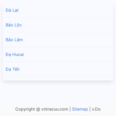
Đà Lạt
Bảo Lộc
Bảo Lâm
Đạ Huoai
Đạ Tẻh
Đam Rông
Di Linh
Copyright @ vntracuu.com |
Sitemap
| v.Do
Đơn Dương